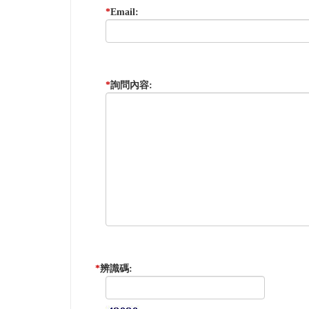
*
Email:
*
詢問內容:
*
辨識碼: