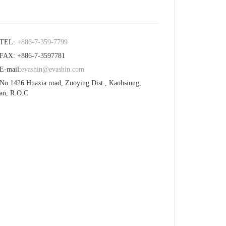
EL:
+886-7-359-7799
X: +886-7-3597781
-mail:
evashin@evashin.com
.1426 Huaxia road, Zuoying Dist., Kaohsiung,
an, R.O.C