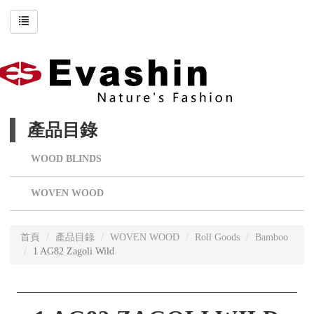
產品目錄
WOOD BLINDS
WOVEN WOOD
首頁
產品目錄
WOVEN WOOD
Roll Goods
Bamboo
1 AG82 Zagoli Wild